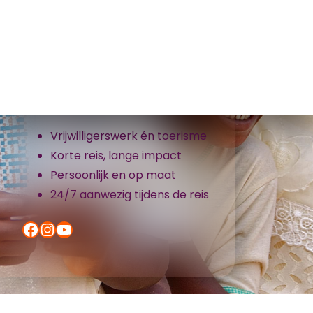
Samenwerkvakanties organiseert
groepsreizen naar Ghana en
Ivoorkust
Vrijwilligerswerk én toerisme
Korte reis, lange impact
Persoonlijk en op maat
24/7 aanwezig tijdens de reis
Facebook
Instagram
YouTube