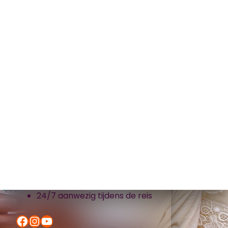
Samenwerkvakanties organiseert
groepsreizen naar Ghana en
Ivoorkust
Vrijwilligerswerk én toerisme
Korte reis, lange impact
Persoonlijk en op maat
24/7 aanwezig tijdens de reis
Facebook
Instagram
YouTube