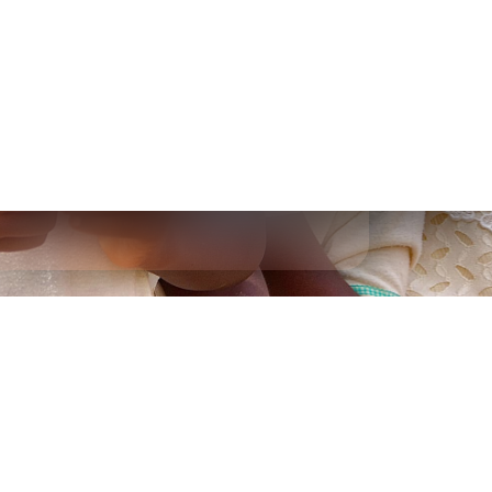
Vrijwilligerswerk én toerisme
Korte reis, lange impact
Persoonlijk en op maat
24/7 aanwezig tijdens de reis
Facebook
Instagram
YouTube