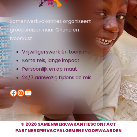
Samenwerkvakanties organiseert
groepsreizen naar Ghana en
Ivoorkust
Vrijwilligerswerk én toerisme
Korte reis, lange impact
Persoonlijk en op maat
24/7 aanwezig tijdens de reis
Facebook
Instagram
YouTube
© 2026 SAMENWERKVAKANTIES
CONTACT
PARTNERS
PRIVACY
ALGEMENE VOORWAARDEN