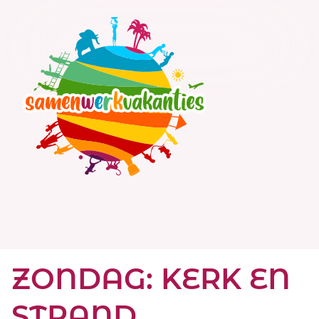
Ga
naar
de
inhoud
ZONDAG: KERK EN
STRAND