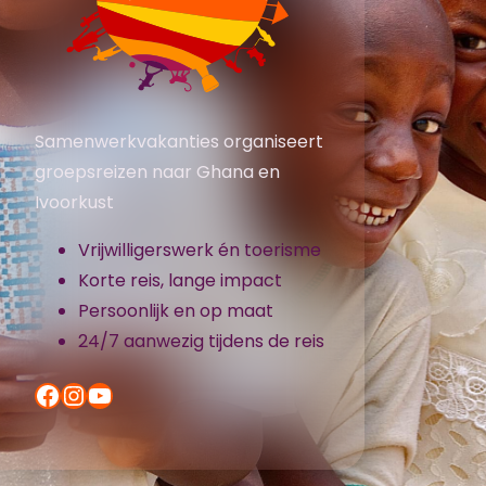
Samenwerkvakanties organiseert
groepsreizen naar Ghana en
Ivoorkust
Vrijwilligerswerk én toerisme
Korte reis, lange impact
Persoonlijk en op maat
24/7 aanwezig tijdens de reis
Facebook
Instagram
YouTube