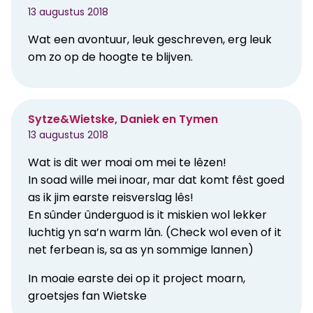
13 augustus 2018
Wat een avontuur, leuk geschreven, erg leuk
om zo op de hoogte te blijven.
Sytze&Wietske, Daniek en Tymen
13 augustus 2018
Wat is dit wer moai om mei te lêzen!
In soad wille mei inoar, mar dat komt fêst goed
as ik jim earste reisverslag lês!
En sûnder ûnderguod is it miskien wol lekker
luchtig yn sa’n warm lân. (Check wol even of it
net ferbean is, sa as yn sommige lannen)
In moaie earste dei op it project moarn,
groetsjes fan Wietske