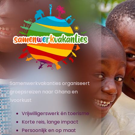
Samenwerkvakanties organiseert
groepsreizen naar Ghana en
Ivoorkust
Vrijwilligerswerk én toerisme
Korte reis, lange impact
Persoonlijk en op maat