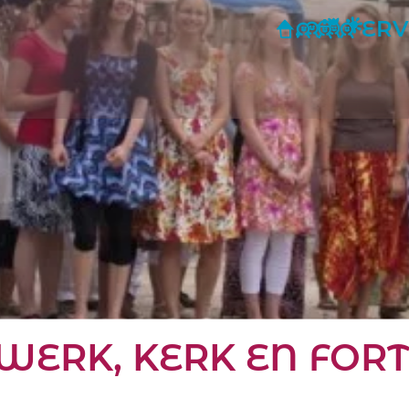
HOME
SAME
WER
VA
ERV
RWERK, KERK EN FOR