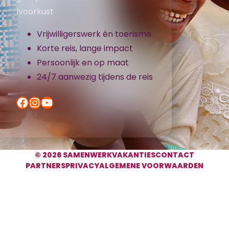
Ivoorkust
Vrijwilligerswerk én toerisme
Korte reis, lange impact
Persoonlijk en op maat
24/7 aanwezig tijdens de reis
Facebook
Instagram
YouTube
© 2026 SAMENWERKVAKANTIES
CONTACT
PARTNERS
PRIVACY
ALGEMENE VOORWAARDEN