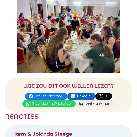
WIE ZOU DIT OOK WILLEN LEZEN?
Deel op Facebook
LinkedIn
X
Stuur door in WhatsApp
Deel via e-mail
REACTIES
Harm & Jolanda Steege