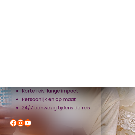
Samenwerkvakanties organiseert
groepsreizen naar Ghana en
Ivoorkust
Vrijwilligerswerk én toerisme
Korte reis, lange impact
Persoonlijk en op maat
24/7 aanwezig tijdens de reis
Facebook
Instagram
YouTube