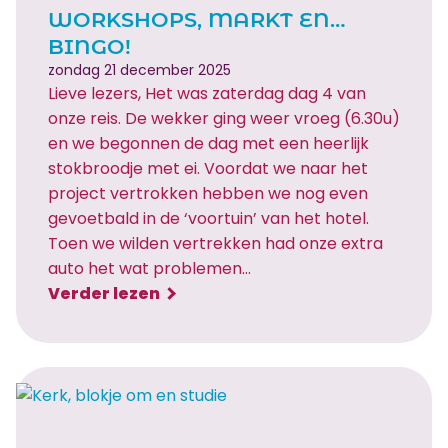
WORKSHOPS, MARKT EN…
BINGO!
zondag 21 december 2025
Lieve lezers, Het was zaterdag dag 4 van
onze reis. De wekker ging weer vroeg (6.30u)
en we begonnen de dag met een heerlijk
stokbroodje met ei. Voordat we naar het
project vertrokken hebben we nog even
gevoetbald in de ‘voortuin’ van het hotel.
Toen we wilden vertrekken had onze extra
auto het wat problemen…
:
Verder lezen
W
o
r
k
s
h