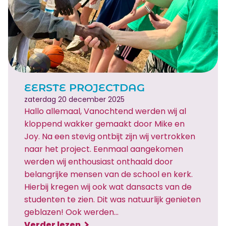
e
k
n
a
a
r
o
EERSTE PROJECTDAG
n
zaterdag 20 december 2025
z
Hallo allemaal, Vanochtend werden wij al
e
kloppend wakker gemaakt door Mike en
b
Joy. Na een stevig ontbijt zijn wij vertrokken
e
naar het project. Eenmaal aangekomen
s
werden wij enthousiast onthaald door
t
belangrijke mensen van de school en kerk.
e
Hierbij kregen wij ook wat dansacts van de
m
studenten te zien. Dit was natuurlijk genieten
m
geblazen! Ook werden…
i
:
Verder lezen