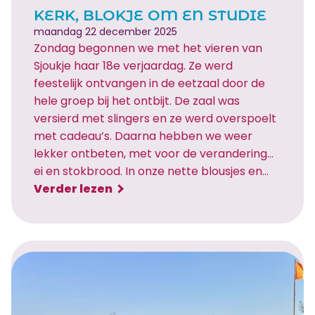
o
KERK, BLOKJE OM EN STUDIE
p
maandag 22 december 2025
Zondag begonnen we met het vieren van
s
Sjoukje haar 18e verjaardag. Ze werd
,
feestelijk ontvangen in de eetzaal door de
m
hele groep bij het ontbijt. De zaal was
a
versierd met slingers en ze werd overspoelt
r
met cadeau’s. Daarna hebben we weer
k
lekker ontbeten, met voor de verandering…
t
ei en stokbrood. In onze nette blousjes en…
e
:
Verder lezen
n
K
…
e
B
r
I
k
N
,
G
b
O
l
!