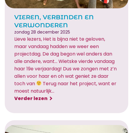
k
e
VIEREN, VERBINDEN EN
n
VERWONDEREN
c
zondag 28 december 2025
h
Lieve lezers, Het is bijna niet te geloven,
o
maar vandaag hadden we weer een
c
projectdag. De dag begon wel anders dan
o
alle andere, want… Wietske vierde vandaag
l
haar 19e verjaardag! Dus we zongen met z’n
a
allen voor haar en oh wat geniet ze daar
d
toch van
Terug naar het project, want er
e
moest natuurlijk…
:
Verder lezen
V
i
e
r