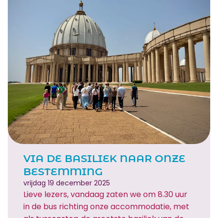
n
v
i
o
n
o
I
r
v
k
o
u
o
s
r
t
k
!
u
s
t
!
VIA DE BASILIEK NAAR ONZE
BESTEMMING
vrijdag 19 december 2025
Lieve lezers, vandaag zaten we om 8.30 uur
in de bus richting onze accommodatie, met