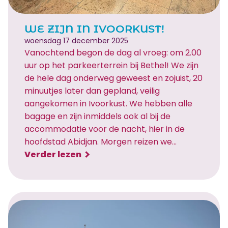
e
r
WE ZIJN IN IVOORKUST!
e
woensdag 17 december 2025
i
Vanochtend begon de dag al vroeg: om 2.00
s
uur op het parkeerterrein bij Bethel! We zijn
v
de hele dag onderweg geweest en zojuist, 20
e
minuutjes later dan gepland, veilig
r
aangekomen in Ivoorkust. We hebben alle
s
bagage en zijn inmiddels ook al bij de
l
accommodatie voor de nacht, hier in de
a
hoofdstad Abidjan. Morgen reizen we…
g
:
Verder lezen
e
W
n
e
u
z
i
i
t
j
I