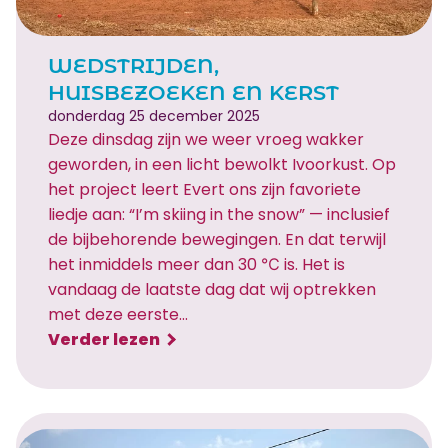
®
WEDSTRIJDEN,
HUISBEZOEKEN EN KERST
donderdag 25 december 2025
Deze dinsdag zijn we weer vroeg wakker
geworden, in een licht bewolkt Ivoorkust. Op
het project leert Evert ons zijn favoriete
liedje aan: “I’m skiing in the snow” — inclusief
de bijbehorende bewegingen. En dat terwijl
het inmiddels meer dan 30 ℃ is. Het is
vandaag de laatste dag dat wij optrekken
met deze eerste…
:
Verder lezen
W
e
d
s