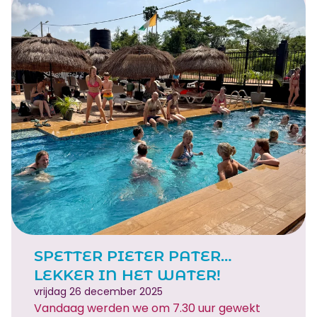
t
r
i
j
d
e
n
,
h
u
i
s
b
e
SPETTER PIETER PATER…
z
LEKKER IN HET WATER!
o
vrijdag 26 december 2025
e
Vandaag werden we om 7.30 uur gewekt
k