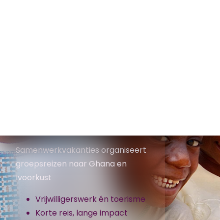
Samenwerkvakanties organiseert
groepsreizen naar Ghana en
Ivoorkust
Vrijwilligerswerk én toerisme
Korte reis, lange impact