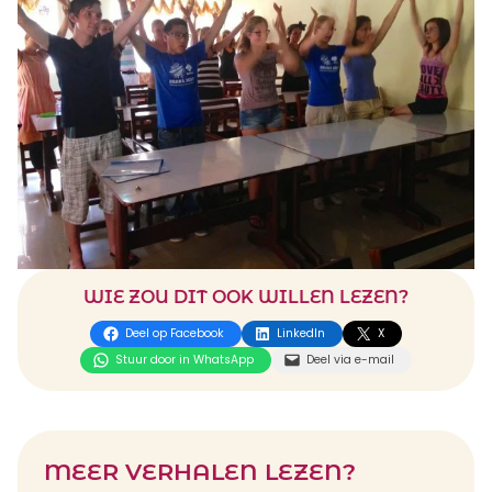
WIE ZOU DIT OOK WILLEN LEZEN?
Deel op Facebook
LinkedIn
X
Stuur door in WhatsApp
Deel via e-mail
MEER VERHALEN LEZEN?