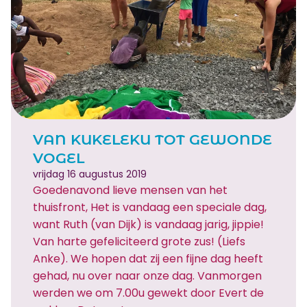
e
c
t
d
a
g
2
e
VAN KUKELEKU TOT GEWONDE
w
VOGEL
e
vrijdag 16 augustus 2019
e
Goedenavond lieve mensen van het
k
thuisfront, Het is vandaag een speciale dag,
é
want Ruth (van Dijk) is vandaag jarig, jippie!
n
Van harte gefeliciteerd grote zus! (Liefs
q
Anke). We hopen dat zij een fijne dag heeft
u
gehad, nu over naar onze dag. Vanmorgen
i
werden we om 7.00u gewekt door Evert de
z