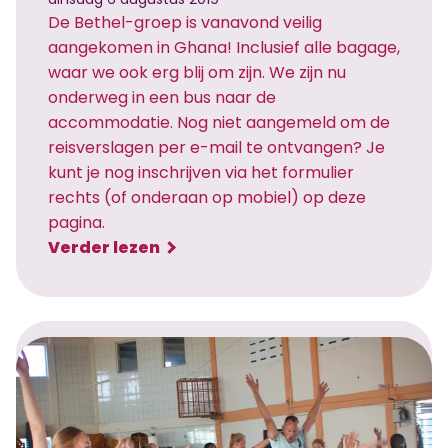
m
De Bethel-groep is vanavond veilig
e
aangekomen in Ghana! Inclusief alle bagage,
n
waar we ook erg blij om zijn. We zijn nu
w
onderweg in een bus naar de
e
accommodatie. Nog niet aangemeld om de
r
reisverslagen per e-mail te ontvangen? Je
k
kunt je nog inschrijven via het formulier
v
rechts (of onderaan op mobiel) op deze
a
pagina.
k
:
Verder lezen
a
V
n
e
t
i
i
l
e
i
g
a
a