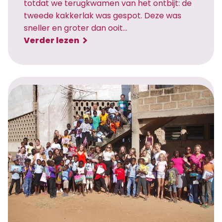
totdat we terugkwamen van het ontbijt: de
tweede kakkerlak was gespot. Deze was
sneller en groter dan ooit…
:
Verder lezen
K
a
k
k
e
r
l
a
k
,
k
a
p
p