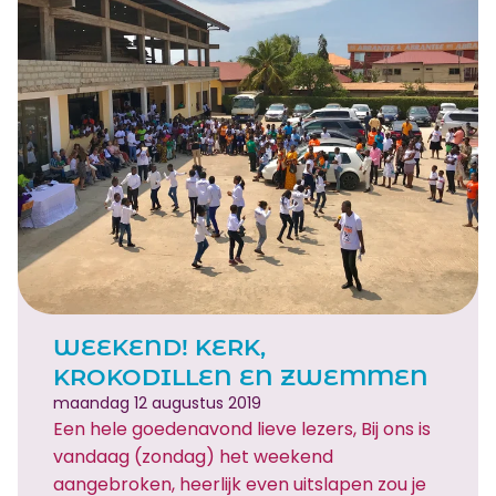
a
g
1
0
a
u
g
u
s
t
u
s
WEEKEND! KERK,
KROKODILLEN EN ZWEMMEN
maandag 12 augustus 2019
Een hele goedenavond lieve lezers, Bij ons is
vandaag (zondag) het weekend
aangebroken, heerlijk even uitslapen zou je