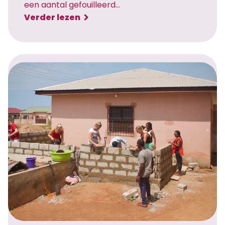
een aantal gefouilleerd…
:
Verder lezen
E
e
r
s
t
e
p
r
o
j
e
c
t
d
a
g