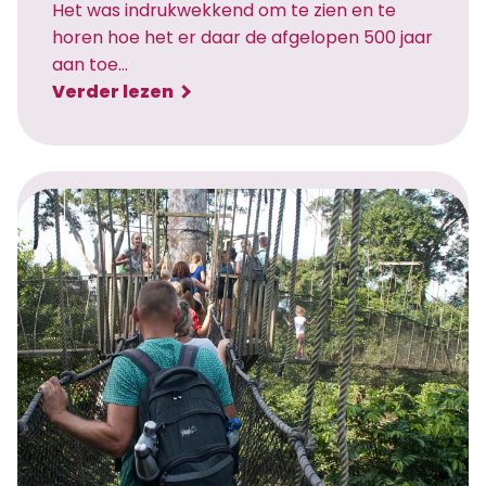
Het was indrukwekkend om te zien en te
,
horen hoe het er daar de afgelopen 500 jaar
k
aan toe…
r
:
Verder lezen
o
S
k
l
o
a
d
v
i
e
l
n
l
f
e
o
n
r
e
t
n
E
z
l
w
m
e
i
m