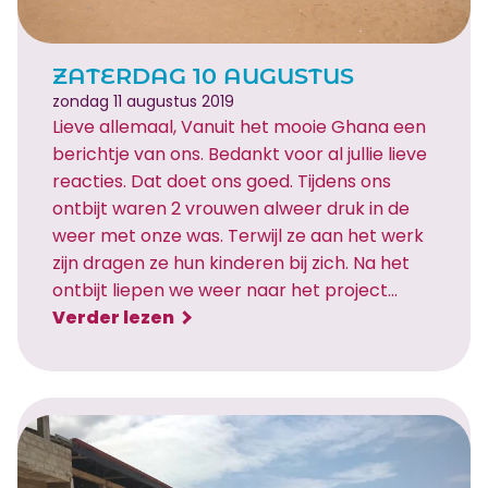
e
r
e
ZATERDAG 10 AUGUSTUS
n
zondag 11 augustus 2019
k
Lieve allemaal, Vanuit het mooie Ghana een
o
berichtje van ons. Bedankt voor al jullie lieve
k
reacties. Dat doet ons goed. Tijdens ons
o
ontbijt waren 2 vrouwen alweer druk in de
s
weer met onze was. Terwijl ze aan het werk
n
zijn dragen ze hun kinderen bij zich. Na het
o
ontbijt liepen we weer naar het project…
o
:
Verder lezen
t
Z
a
t
e
r
d