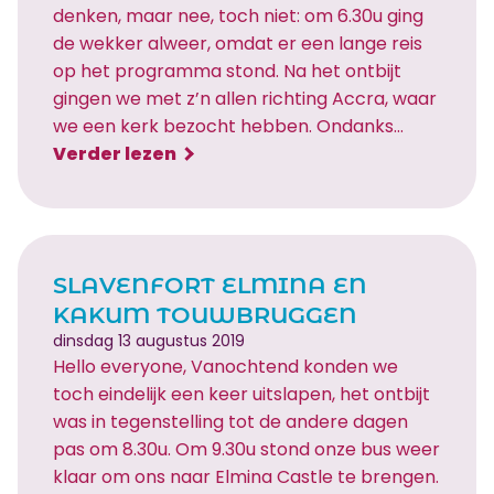
denken, maar nee, toch niet: om 6.30u ging
de wekker alweer, omdat er een lange reis
op het programma stond. Na het ontbijt
gingen we met z’n allen richting Accra, waar
we een kerk bezocht hebben. Ondanks…
:
Verder lezen
W
e
e
k
SLAVENFORT ELMINA EN
e
KAKUM TOUWBRUGGEN
n
dinsdag 13 augustus 2019
d
Hello everyone, Vanochtend konden we
!
toch eindelijk een keer uitslapen, het ontbijt
K
was in tegenstelling tot de andere dagen
e
pas om 8.30u. Om 9.30u stond onze bus weer
r
klaar om ons naar Elmina Castle te brengen.
k