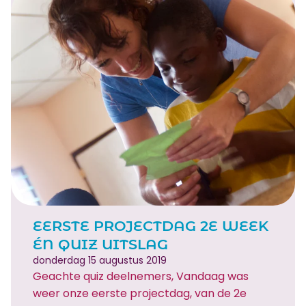
e
a
n
a
t
h
e
t
n
u
e
c
h
t
…
EERSTE PROJECTDAG 2E WEEK
ÉN QUIZ UITSLAG
donderdag 15 augustus 2019
Geachte quiz deelnemers, Vandaag was
weer onze eerste projectdag, van de 2e